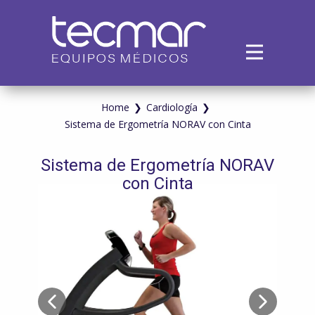
Inicio
Empresa
Productos
Home
❯
Cardiología
❯
Sistema de Ergometría NORAV con Cinta
Alquiler
Servicios
Sistema de Ergometría NORAV
Contacto
con Cinta