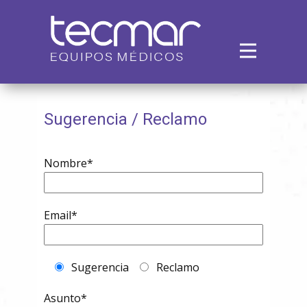
Inicio
Empresa
Productos
Sugerencia / Reclamo
Alquiler
Servicios
Nombre*
Contacto
Email*
Sugerencia
Reclamo
Asunto*