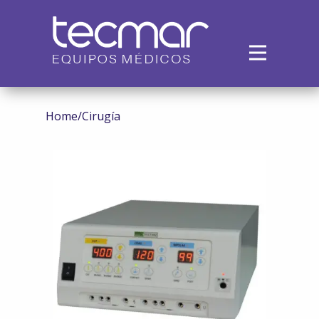
Inicio
Empresa
Productos
Home
/
Cirugía
Alquiler
Servicios
Contacto