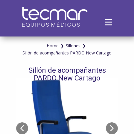
Inicio
Empresa
Productos
Home
❯
Sillones
❯
Sillón de acompañantes PARDO New Cartago
Alquiler
Servicios
Sillón de acompañantes
Contacto
PARDO New Cartago