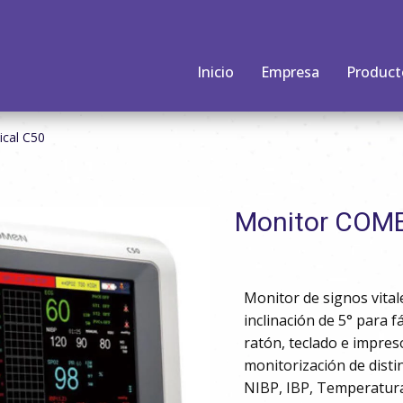
Inicio
Empresa
Product
cal C50
Monitor COME
Description
Monitor de signos vitale
inclinación de 5° para f
ratón, teclado e impres
monitorización de dist
NIBP, IBP, Temperatura,